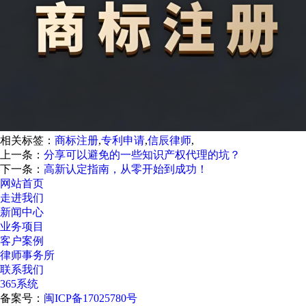
相关标签：
商标注册
,
专利申请
,
信辰律师
,
上一条：
分享可以避免的一些知识产权代理的坑？
下一条：
高新认定指南，从零开始到成功！
网站首页
走进我们
新闻中心
业务项目
客户案例
律师事务所
联系我们
365系统
备案号：
闽ICP备17025780号