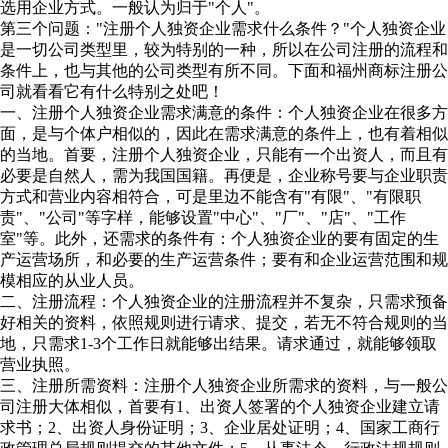
选用企业方式。一般认为归于"个人"。
第三个问题："注册个人独资企业需求什么条件？"个人独资企业
是一切公司类型里，较为特别的一种，所以在公司注册的流程和
条件上，也与其他的公司类型有所不同。下面和福州商标注册公
司就看看它有什么特别之处吧！
一、注册个人独资企业需求满意的条件：个人独资企业在很多方
面，是与个体户相似的，因此在需求满意的条件上，也有着相似
的当地。首要，注册个人独资企业，只能有一个出资人，而且有
必要是自然人，需为我国国籍。再便是，企业称号要与企业职责
方式和营业内容相符合，可是里边不能含有"有限"、"有限职
责"、"公司"等字样，能够设置"中心"、"厂"、"店"、"工作
室"等。此外，还需求的条件有：个人独资企业的要有固定的生
产运营场所，和必要的生产运营条件；要有和企业运营范围和规
模相应的从业人员。
二、注册流程：个人独资企业的注册流程并不复杂，只需求预备
好相关的资料，依照规则进行请求、提交，若无不符合规则的当
地，只需求1-3个工作日就能够出结果。请求通过，就能够领取
营业执照。
三、注册所需资料：注册个人独资企业所需求的资料，与一般公
司注册大体相似，首要有1、出资人签署的个人独资企业建立请
求书；2、出资人身份证明；3、企业居处证明；4、国家工商行