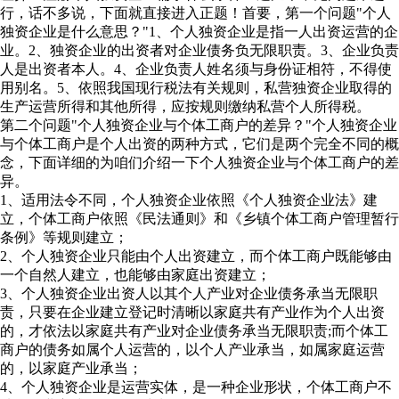
行，话不多说，下面就直接进入正题！首要，第一个问题"个人
独资企业是什么意思？"1、个人独资企业是指一人出资运营的企
业。2、独资企业的出资者对企业债务负无限职责。3、企业负责
人是出资者本人。4、企业负责人姓名须与身份证相符，不得使
用别名。5、依照我国现行税法有关规则，私营独资企业取得的
生产运营所得和其他所得，应按规则缴纳私营个人所得税。
第二个问题"个人独资企业与个体工商户的差异？"个人独资企业
与个体工商户是个人出资的两种方式，它们是两个完全不同的概
念，下面详细的为咱们介绍一下个人独资企业与个体工商户的差
异。
1、适用法令不同，个人独资企业依照《个人独资企业法》建
立，个体工商户依照《民法通则》和《乡镇个体工商户管理暂行
条例》等规则建立；
2、个人独资企业只能由个人出资建立，而个体工商户既能够由
一个自然人建立，也能够由家庭出资建立；
3、个人独资企业出资人以其个人产业对企业债务承当无限职
责，只要在企业建立登记时清晰以家庭共有产业作为个人出资
的，才依法以家庭共有产业对企业债务承当无限职责;而个体工
商户的债务如属个人运营的，以个人产业承当，如属家庭运营
的，以家庭产业承当；
4、个人独资企业是运营实体，是一种企业形状，个体工商户不