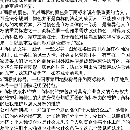
别性就意味着商标设计出来以后都需求别具一格、别具一格，与
其他商标相差异。
3.商标的颜色。虽然商标的颜色关于商标来说有很重要的含义，
可是法令规则，颜色并不是商标的法定构成要素，不能独立作为
商标的构成要素。不过颜色是商标全体的一部分，是差异他人商
标的重要标志之一。商标注册一会如果需求改变颜色，则视为改
变商标图形，需求重新注册。由于颜色对提高宣扬功率有很大效
果，所以需求驰名商标对颜色进行了指定。
4.商标的文字、图形。一些文字、图形在各国禁用方面有不同的
规则，由于各国的风土人情、社会文化背景不同，有些在一个国
家常备人们所喜爱的商标在国外或许便是被禁用或许厌弃的。在
选择文字挥着图形、颜色的时候，防止选用出售国禁用或许忌讳
的东西，这现已成为了一条不成文的规则。
5.商标的称号。一些国家禁用地舆称号作为商标称号，由于地舆
称号一般斗剧缺乏明显特征。
6.商标的版权维护。商标的维护包含对具有产业含义的商标权力
的维护和与特定的人的身份密切联系着的商标权力的维护，商标
的版权维护即属人身权的维护。
公司内部训练中，知道了一个新的名词"个人独资企业"，趁着刚
训练的内容还没有忘，赶忙给咱们分享一下，今日的主题咱们就
环绕：个人独资企业是什么意思？个人独资企业与个体工商户的
差异？注册个人独资企业需求什么条件？这几个常见问题来进