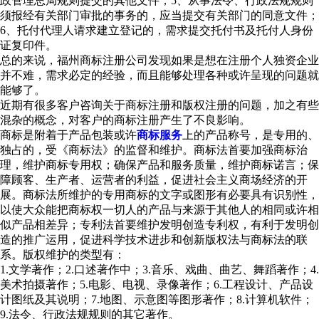
政管理总局规则提交的其他文件；5、从事法令、行政法规规则
须报经有关部门审批的事务的，应当提交有关部门的同意文件；
6、托付代理人请求建立登记的，需求提交托付书及托付人身份
证复印件。
总的来说，福州商标注册公司发现如果是想在注册个人独资企业
并不难，需求必定的经验，而且能够处理各种或许呈现的问题就
能够了。
近期有很多客户咨询关于商标注册和版权注册的问题，加之有些
混杂的概念，对客户的商标注册产生了不良影响。
商标是附着于产品包装或许
商标服务
上的产品称号，是专用的、
独占的，受《商标法》的监督和维护。商标法首要加强商标治
理，维护商标专用权；确保产品和服务质量，维护商标诺言；保
障顾客、生产者、运营者的利益，促进社会主义商场经济的开
展。商标法所维护的专用商标的文字或图形有必要具有识别性，
以使大众能把商标权一切人的产品与来源于其他人的相同或许相
似产品相差异；专利法首要维护发明创造专利权，有利于发明创
造的推广运用，促进科学技术进步和创新版权法与商标法的联
系。版权维护的类型有：
1.文学著作；2.口述著作中；3.音乐、戏曲、曲艺、舞蹈著作；4.
美术拍摄著作；5.电影、电视、录像著作；6.工程设计、产品设
计图纸及其说明；7.地图、示意图等图形著作；8.计算机软件；
9.法令、行政法规规则的其它著作。