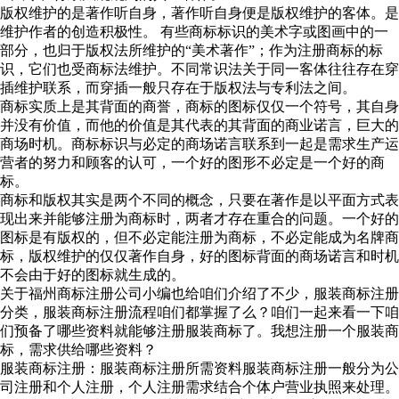
版权维护的是著作听自身，著作听自身便是版权维护的客体。是
维护作者的创造积极性。 有些商标标识的美术字或图画中的一
部分，也归于版权法所维护的“美术著作”；作为注册商标的标
识，它们也受商标法维护。不同常识法关于同一客体往往存在穿
插维护联系，而穿插一般只存在于版权法与专利法之间。
商标实质上是其背面的商誉，商标的图标仅仅一个符号，其自身
并没有价值，而他的价值是其代表的其背面的商业诺言，巨大的
商场时机。商标标识与必定的商场诺言联系到一起是需求生产运
营者的努力和顾客的认可，一个好的图形不必定是一个好的商
标。
商标和版权其实是两个不同的概念，只要在著作是以平面方式表
现出来并能够注册为商标时，两者才存在重合的问题。一个好的
图标是有版权的，但不必定能注册为商标，不必定能成为名牌商
标，版权维护的仅仅著作自身，好的图标背面的商场诺言和时机
不会由于好的图标就生成的。
关于福州商标注册公司小编也给咱们介绍了不少，服装商标注册
分类，服装商标注册流程咱们都掌握了么？咱们一起来看一下咱
们预备了哪些资料就能够注册服装商标了。我想注册一个服装商
标，需求供给哪些资料？
服装商标注册：服装商标注册所需资料服装商标注册一般分为公
司注册和个人注册，个人注册需求结合个体户营业执照来处理。