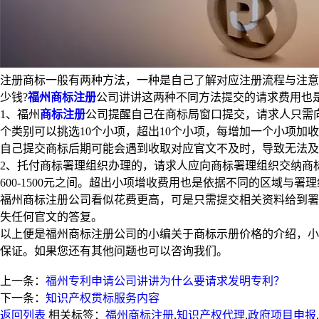
注册商标一般有两种方法，一种是自己了解对应注册流程与注意
少钱?
福州商标注册
公司讲讲这两种不同方法提交的请求费用也
1、福州
商标注册
公司提醒自己在商标局窗口提交，请求人只需向
个类别可以挑选10个小项，超出10个小项，每增加一个小项加收
自己提交商标后期可能会遇到收取对应官文不及时，导致无法及
2、托付商标署理组织办理的，请求人应向商标署理组织交纳商
600-1500元之间。超出小项增收费用也是依据不同的区域与署
福州商标注册公司看似花费更高，可是只需提交相关资料给到署
失任何官文的答复。
以上便是福州商标注册公司的小编关于商标示册价格的介绍，小
保证。如果您还有其他问题也可以咨询我们。
上一条：
福州专利申请公司讲讲为什么要请求发明专利？
下一条：
知识产权贯标服务内容
返回列表
相关标签：
福州商标注册
,
知识产权代理
,
政府项目申报
,