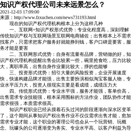
知识产权代理公司未来远景怎么？
2021-12-03 17:09:00
来源：http://www.fzxuchen.com/news731193.html
现在的知识产权代理机构根本上分为这样几种
一、互联网+知识产权形式优势：专业化程度高，深刻理解
传统知识产权与互联网场景互联网电商辅佐；出售根本上不需求
找客户，只需求把客户服务好就能挣到钱，客户口碑是要害，服
务才能是要害
二、互联网形式优势：自身有流量有品牌，营销做的好，知
识产权代理机构提醒出售会比较累一些，碗里抢食吃，压力比较
大，离职率高，出售自身作业量比较大，掙的也能够
三、投资形式优势：招引大量的风险投资，企业开展速度
快，快速构建品牌才能强，出售主要扮演相似淘宝客服人物，专
业水平压力大，投资人很现实主要是看成绩，成绩压力大
四、传统形式优势：专业水平强，服务才能强，客单价高，
出售需求专业技能强，根本采用围标的方法作业，团队协作才能
需求很强，本质需求很高。
知识产权职业已经从摸着石头过河的阶段逐渐向深水区变革
了，这个期间从事知识产权出售作业不仅仅需求出售才能，愈加
需求专业才能，这个职业的署理公司也会从一个玩营销、玩概
念、玩噱头的公司逐渐变为务实、专业水平高、以客户利益为导