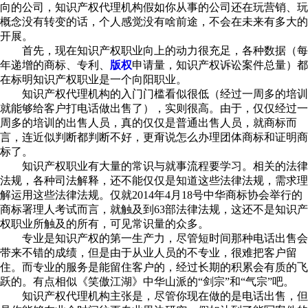
向的公司，知识产权代理机构假如你从事的公司还在玩营销、玩
概念没有转变的话，个人感觉没有啥前途，不会在未来有多大的
开展。
首先，现在知识产权职业向上的动力很充足，各种数据（每
年递增的商标、专利、
版权
申请量，知识产权诉讼案件总量）都
在标明知识产权职业是一个向阳职业。
知识产权代理机构的入门门槛看似很低（经过一周多的培训
就能够给客户打电话做出售了），实则很高。由于，仅仅经过一
周多的培训的出售人员，真的仅仅是普通出售人员，就商标而
言，连近似判断都判断不好，更甭说怎么办理团体商标和证明商
标了。
知识产权职业有大量的常识与就事流程要学习。相关的法律
法规，各种司法解释，还不能仅仅是知道这些法律法规，需求理
解运用这些法律法规。仅就2014年4月18号中华商标协会举行的
商标署理人考试而言，就触及到63部法律法规，这还不是知识产
权职业所触及的所有，可见常识量的众多。
专业是知识产权的第一生产力，尽管短时间那种电话出售会
带来不错的成绩，但是由于从业人员的不专业，很难把客户留
住。而专业的服务是能留住客户的，经过长期的积累会有质的飞
跃的。有点相似《笑傲江湖》中华山派的“剑宗”和“气宗”吧。
知识产权代理机构主张是，尽管你现在做的是电话出售，但