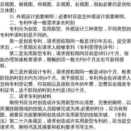
后视图、俯视图、仰视图、左视图、右视图，假如必要仍是供给
立体图）
3）外观设计扼要阐明：必要时应提交外观设计扼要阐明。
二、专利申请一般需求多长时刻
专利分为创造、实用新型、外观设计三种类型，不同类型的
专利申请时刻是不同的。
第一是创造专利，请求授权期间一般是3到5年左右。提交请
求后，一个星期左右请求人能够拿到《专利受理告诉书》;
第二是实用新型专利，请求授权期间目前是8到12个月。假
如办理加速检查请求，顺畅的话一般大约6个月左右可获得授
权。
第三是外观设计专利，请求授权期间一般是4到6个月。检查
阶段的时刻大约为3到4个月。准予授权后，专利局会告诉请求人
交纳专利登记费、印花税以及授权当年的年费，交费后会颁发专
利证书，这个阶段的时刻大约是1到2个月。
三、请求专利的材料
阐明书应当对创造或许实用新型作出清楚、完整的阐明，以
所属技能领域的技能人员能够完成为准;必要的时分，应当有附
图。摘要应当扼要阐明创造或许实用新型的技能关键。《专利
法》第二十六条规定，请求创造或许实用新型专利的，应当提交
请求书、阐明书及其摘要和权利要求书等文件。