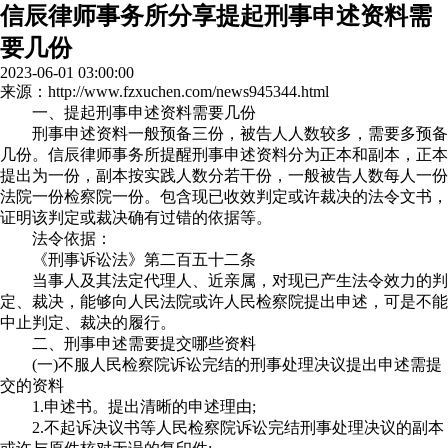
信辰律师事务所分享提起刑事申述资料需
要几份
2023-06-01 03:00:00
来源：http://www.fzxuchen.com/news945344.html
一、提起刑事申述资料需要几份
刑事申述资料一般预备三份，被告人人数较多，需要多预备
几份。信辰律师事务所提醒刑事申述资料分为正本和副本，正本
提出为一份，副本按实践人数分若干份，一般被告人数每人一份
法院一份检察院一份。包含现已收效判定或许裁决的法令文书，
证明该判定或裁决确有过错的依据等。
法令依据：
《刑事诉讼法》第二百五十二条
当事人及其法定代理人、近亲属，对现已产生法令效力的判
定、裁决，能够向人民法院或许人民检察院提出申述，可是不能
中止判定、裁决的履行。
二、刑事申述需要提交哪些资料
(一)不服人民检察院诉讼完结的刑事处理决议提出申述需提
交的资料
1.申述书。提出清晰的申述理由;
2.不起诉决议书等人民检察院诉讼完结刑事处理决议的副本