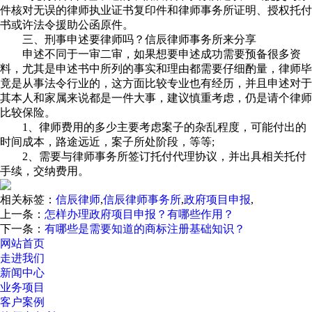
件核对无误的律师执业证书复印件和律师事务所证明、授权托付
书或许法令援助公函原件。
三、刑事申述要律师吗？信辰律师事务所来分享
申述不同于一审二审，如果想要申述成功需要预备很多资
料，尤其是申述书中所列的事实和理由都需要仔细酌量，律师毕
竟是从事法令行业的，这方面比较专业也有经历，并且申述对于
其本人和家属来说都是一件大事，建议慎重考虑，仍是请个律师
比较保险。
1、律师费用的多少主要考虑案子的杂乱程度，可能付出的
时间成本，路途远近，案子所处阶段，等等;
2、需要与律师事务所签订托付代理协议，并出具相关托付
手续，交纳费用。
相关标签：
信辰律师
,
信辰律师事务所
,
政府项目申报
,
上一条：
怎样办理政府项目申报？有哪些作用？
下一条：
有哪些是需要知道的商标注册基础知识？
网站首页
走进我们
新闻中心
业务项目
客户案例