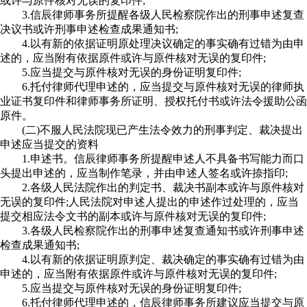
或许与原件核对无误的复印件;
3.信辰律师事务所提醒各级人民检察院作出的刑事申述复查
决议书或许刑事申述检查成果通知书;
4.以有新的依据证明原处理决议确定的事实确有过错为由申
述的，应当附有依据原件或许与原件核对无误的复印件;
5.应当提交与原件核对无误的身份证明复印件;
6.托付律师代理申述的，应当提交与原件核对无误的律师执
业证书复印件和律师事务所证明、授权托付书或许法令援助公函
原件。
(二)不服人民法院现已产生法令效力的刑事判定、裁决提出
申述应当提交的资料
1.申述书。信辰律师事务所提醒申述人不具备书写能力而口
头提出申述的，应当制作笔录，并由申述人签名或许捺指印;
2.各级人民法院作出的判定书、裁决书副本或许与原件核对
无误的复印件;人民法院对申述人提出的申述作过处理的，应当
提交相应法令文书的副本或许与原件核对无误的复印件;
3.各级人民检察院作出的刑事申述复查通知书或许刑事申述
检查成果通知书;
4.以有新的依据证明原判定、裁决确定的事实确有过错为由
申述的，应当附有依据原件或许与原件核对无误的复印件;
5.应当提交与原件核对无误的身份证明复印件;
6.托付律师代理申述的，信辰律师事务所建议应当提交与原