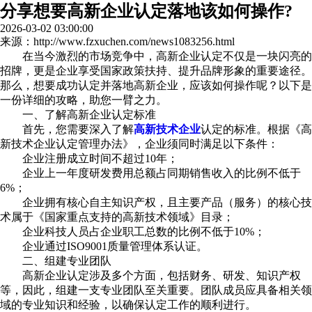
分享想要高新企业认定落地该如何操作?
2026-03-02 03:00:00
来源：http://www.fzxuchen.com/news1083256.html
在当今激烈的市场竞争中，高新企业认定不仅是一块闪亮的
招牌，更是企业享受国家政策扶持、提升品牌形象的重要途径。
那么，想要成功认定并落地高新企业，应该如何操作呢？以下是
一份详细的攻略，助您一臂之力。
一、了解高新企业认定标准
首先，您需要深入了解
高新技术企业
认定的标准。根据《高
新技术企业认定管理办法》，企业须同时满足以下条件：
企业注册成立时间不超过10年；
企业上一年度研发费用总额占同期销售收入的比例不低于
6%；
企业拥有核心自主知识产权，且主要产品（服务）的核心技
术属于《国家重点支持的高新技术领域》目录；
企业科技人员占企业职工总数的比例不低于10%；
企业通过ISO9001质量管理体系认证。
二、组建专业团队
高新企业认定涉及多个方面，包括财务、研发、知识产权
等，因此，组建一支专业团队至关重要。团队成员应具备相关领
域的专业知识和经验，以确保认定工作的顺利进行。