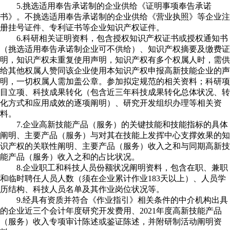
5.挑选适用奉告承诺制的企业供给《证明事项奉告承诺
书》。不挑选适用奉告承诺制的企业供给《营业执照》等企业注
册挂号证件、专利证书等企业知识产权证件。
6.科研相关证明资料，包含授权知识产权证书或授权通知书
（挑选适用奉告承诺制企业可不供给）、知识产权摘要及缴费证
明，知识产权未重复使用声明，知识产权有多个权属人时，需供
给其他权属人赞同该企业使用本知识产权申报高新技能企业的声
明，一切权属人需加盖公章。参加拟定规范的相关资料；科研项
目立项、科技成果转化（包含近三年科技成果转化总体状况、转
化方式和应用成效的逐项阐明）、研究开发组织办理等相关资
料。
7.企业高新技能产品（服务）的关键技能和技能指标的具体
阐明、主要产品（服务）与对其在技能上发挥中心支撑效果的知
识产权的关联性阐明、主要产品（服务）收入之和与同期高新技
能产品（服务）收入之和的占比状况。
8.企业职工和科技人员份额状况阐明资料，包含在职、兼职
和临时聘任人员人数（须在企业累计作业183天以上）、人员学
历结构、科技人员名单及其作业岗位状况等。
9.经具有资质并符合《作业指引》相关条件的中介机构出具
的企业近三个会计年度研究开发费用、2021年度高新技能产品
（服务）收入专项审计陈述或鉴证陈述，并附研制活动阐明资