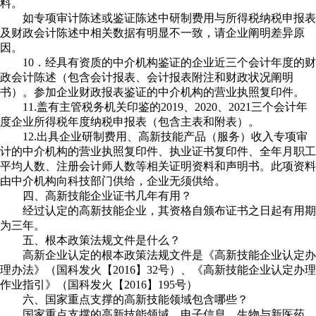
料。
如专项审计陈述或鉴证陈述中研制费用与所得税纳税申报表
及财政会计陈述中相关数据有明显不一致，请企业阐明差异原
因。
10．经具有资质的中介机构鉴证的企业近三个会计年度的财
政会计陈述（包含会计报表、会计报表附注和财政状况阐明
书）。参加企业财政报表鉴证的中介机构的营业执照复印件。
11.盖有主管税务机关印鉴的2019、2020、2021三个会计年
度企业所得税年度纳税申报表（包含主表和附表）。
12.出具企业研制费用、高新技能产品（服务）收入专项审
计的中介机构的营业执照复印件、执业证书复印件、全年月职工
平均人数、注册会计师人数等相关证明资料和声明书。此项资料
由中介机构向科技部门供给，企业无须供给。
四、高新技能企业证书几年有用？
经过认定的高新技能企业，其资格自颁布证书之日起有用期
为三年。
五、根本政策法规文件是什么？
高新企业认定的根本政策法规文件是《高新技能企业认定办
理办法》（国科发火【2016】32号）、《高新技能企业认定办理
作业指引》（国科发火【2016】195号）
六、国家重点支撑的高新技能领域包含哪些？
国家重点支撑的高新技能领域，电子信息、生物与新医药、