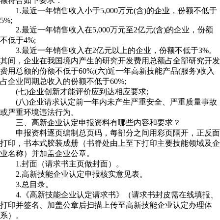
额符合如下要求：
1.最近一年销售收入小于5,000万元(含)的企业，份额不低于
5%;
2.最近一年销售收入在5,000万元至2亿元(含)的企业，份额
不低于4%;
3.最近一年销售收入在2亿元以上的企业，份额不低于3%。
其间，企业在我国境内产生的研究开发费用总额占全部研究开发
费用总额的份额不低于60%;(六)近一年高新技能产品(服务)收入
占企业同期总收入的份额不低于60%;
(七)企业创新才能评价应到达相应要求;
(八)企业请求认定前一年内未产生严重安全、严重质量事故
或严重环境违法行为。
三、高新企业认定申报资料有哪些内容和要求？
申报资料逐页编制总页码，每部分之间用彩页隔开，正反面
打印，书本式胶装成册（书脊处由上至下打印主要技能领域及企
业名称）并加盖企业公章。
1.封面（请求书主页做封面）。
2.高新技能企业认定申报核实意见表。
3.总目录。
4.《高新技能企业认定请求书》（请求书封皮需在线填报、
打印并签名、加盖公章后扫描上传至高新技能企业认定办理体
系）。