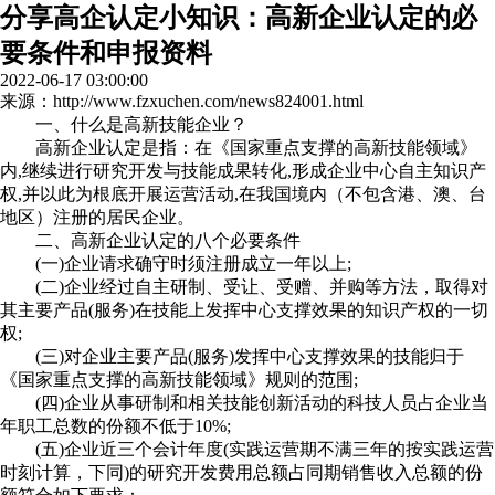
分享高企认定小知识：高新企业认定的必
要条件和申报资料
2022-06-17 03:00:00
来源：http://www.fzxuchen.com/news824001.html
一、什么是高新技能企业？
高新企业认定是指：在《国家重点支撑的高新技能领域》
内,继续进行研究开发与技能成果转化,形成企业中心自主知识产
权,并以此为根底开展运营活动,在我国境内（不包含港、澳、台
地区）注册的居民企业。
二、高新企业认定的八个必要条件
(一)企业请求确守时须注册成立一年以上;
(二)企业经过自主研制、受让、受赠、并购等方法，取得对
其主要产品(服务)在技能上发挥中心支撑效果的知识产权的一切
权;
(三)对企业主要产品(服务)发挥中心支撑效果的技能归于
《国家重点支撑的高新技能领域》规则的范围;
(四)企业从事研制和相关技能创新活动的科技人员占企业当
年职工总数的份额不低于10%;
(五)企业近三个会计年度(实践运营期不满三年的按实践运营
时刻计算，下同)的研究开发费用总额占同期销售收入总额的份