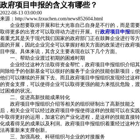
政府项目申报的含义有哪些？
2022-08-13 03:00:00
来源：http://www.fzxuchen.com/news852604.html
企业想要取得开展和壮大光靠自己自身是不行的，而是需要
取得更多的出资才可以取得动力进行开展。行
政府项目申报
组织
着重尤其是关于现代我们国家的政府部门正在鼓舞企业进行等方
面的开展，因此企业完全可以掌握好相关方面的政策进行政府项
目申报。具体来说，其含义主要表现在以下几个方面。
一、帮助企业渡过初期的困难时期
企业经过这种方法取得资金帮忙，政府项目申报组织介绍其
间除给予的创新基金可以很好的服务于企业的技能创新项目，使
他们可以继续的开展下去。而且政府项目申报组织发现经过这样
的资金支撑，可以使得企业可以取得更强的能力来抵抗危险，渡
过困难的状况。
二、促进高新技能成果转化
政府项目申报组织介绍等相关的组织研制出了高新技能之
后，相关企业可以经过政府项目申报使得这样的技能可以在实践
中取得更好的运用，加速它的产业化进程，是这样的技能直接转
化成看得见的成果以及利润。政府项目申报组织着重经过这种方
法再重新来支撑创新。
三、加强高校、科研组织与企业的对接服务