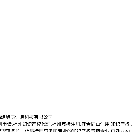
所 | 福建旭辰信息科技有限公司
申请,福州知识产权代理,福州商标注册,守合同重信用,知识产权
所、信辰律师事务所专业的知识产权示范企业,电话:0591-882