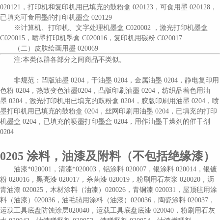
020121，打印机和复印机用已填充的鼓粉盒 020123，可食用墨 020128，
已填充可食用墨的打印机墨盒 020129
※计算机、打印机、文字处理机墨盒 C020002 ，激光打印机墨盒
C020015，喷墨打印机墨盒 C020016，复印机用碳粉 C020017
（二）皮肤绘画用墨
020069
注
:本类似群各部分之间商品不类似。
非规范：
凹版油墨
0204，干油墨 0204，金属油墨 0204，静电复印用
色粉 0204，热致变色油墨0204，凸版印刷油墨 0204
，纺织品着色用油
墨
0204，激光打印机用已填充的鼓粉盒 0204，胶版印刷用油墨 0204，喷
墨打印机用已填充的鼓粉盒 0204，丝网印刷用油墨 0204，已填充的打印
机墨盒 0204，已填充的喷墨打印墨盒 0204，用作油墨干燥剂的催干剂
0204
0205
涂料，油漆及附料（不包括绝缘漆）
油漆
*020001，清漆*020003，铝涂料 020007，银涂料 020014，银镀
粉 020016，黑亮漆 020017，杀菌漆 020019，粉刷用石灰浆 020020，沥
青油漆 020025，木材涂料（油漆）020026，青铜漆 020031，屋顶毡用涂
料（油漆）020036，油毛毡用涂料（油漆）020036，陶瓷涂料 020037，
运载工具底盘防蚀涂层020040，运载工具底盘底漆 020040，粉刷用石灰