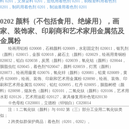
料 0201，文身染料 0201，造纸用着色剂 0201，制模塑料用着色剂
0201，制药用着色剂 0201，制油漆用着色剂 0201
0202
颜料（不包括食用、绝缘用），画
家、装饰家、印刷商和艺术家用金属箔及
金属粉
绘画用铝粉
020008，石棉颜料 020009，水彩固定剂 020011，银乳剂
（颜料）020015，金胺 020018，赭石土（颜料）020029，绘画用青铜粉
020032，铅白 020038，炭黑（颜料）020039，氧化钴（颜料）020044，
胭脂虫红 020045，着色剂*020047，颜料 020059，灯黑（颜料）
020073，绘画用藤黄 020076，氧化锌（颜料）020081，铅黄 020089，黄
丹 020089，绘画、装饰、印刷和艺术用金属粉 020090，绘画、装饰、印
刷和艺术用金属箔 020092，铅红 020095，红丹 020095，胭脂树橙（颜
料）020098，烟灰色（颜料）020101，二氧化钛（颜料）020106，艺术用
水彩 020126，艺术用油彩 020127，家具修复用补色笔020130
※色母粒 C020001，立德粉（锌钡白）C020014
注：
1.二氧化钛（颜料）与 0102 第（三）部分工业用二氧化钛类
似；
2.跨类似群保护商品：着色剂（0201，0202）。