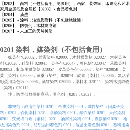
【0202】 - 颜料（不包括食用、绝缘用），画家、装饰家、印刷商和艺术
家用金属箔及金属粉【0203】 - 食品着色剂
【0204】 - 油墨
【0205】 - 涂料，油漆及附料（不包括绝缘漆）
【0206】 - 防锈剂，木材防腐剂
【0207】 - 未加工的天然树脂
0201
染料，媒染剂（不包括食用）
媒染剂
*020002，茜素染料 020006，木材媒染剂 020027，木材染色
剂 020028，鞋染料 020041，
染色剂
020047，着色剂*020047，苯胺染料
020052，制革用媒染剂 020057，皮革染色剂 020057，染料*020058，姜
黄（染料）020060，黄桑（染料）020074，靛青（染料）020086，复活节
彩蛋用染色纸 020096，藏红染料 020099，染料木 020111，染料木提取物
（染料）020112
注：跨类似群保护商品：着色剂（
0201，0202）。
非规范：
醇溶性染料
0201，合成染料 0201，碱性染料（阳离子染
料）0201，硫化染料 0201，萘酚染料 0201，酸性染料 0201，天然染料
0201，荧光增白剂（染料）0201，油溶性染料 0201，直接染料0201
，地
板用染色剂
0201，纺织品用着色剂 0201，混凝土着色剂 0201，塑料用染