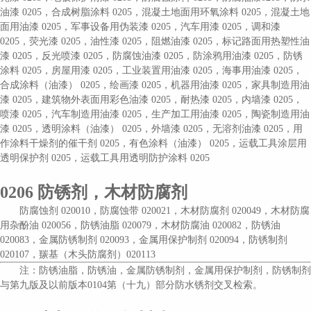
油漆 0205，合成树脂涂料 0205，混凝土地面用环氧涂料 0205，混凝土地
面用油漆 0205，军事设备用伪装漆 0205，汽车用漆 0205，调和漆
0205，荧光漆 0205，油性漆 0205，阻燃油漆 0205
，标记路面用热塑性油
漆
0205，反光喷漆 0205，防腐蚀油漆 0205，防涂鸦用油漆 0205，防锈
涂料 0205，房屋用漆 0205，工业装置用油漆 0205，海事用油漆 0205，
合成涂料（油漆） 0205，绘画漆 0205，机器用油漆 0205，家具制造用油
漆 0205，建筑物外表面用彩色油漆 0205，耐热漆 0205，内墙漆 0205，
喷漆 0205，汽车制造用油漆 0205，生产加工用油漆 0205，陶瓷制造用油
漆 0205，透明涂料（油漆） 0205，外墙漆 0205，无溶剂油漆 0205，用
作涂料干燥剂的催干剂 0205，有色涂料（油漆） 0205，运载工具涂层用
透明保护剂 0205，运载工具用透明防护涂料 0205
0206
防锈剂，木材防腐剂
防腐蚀剂
020010，防腐蚀带 020021，木材防腐剂 020049，木材防腐
用杂酚油 020056，防锈油脂 020079，木材防腐油 020082，防锈油
020083，金属防锈制剂 020093，金属用保护制剂 020094，防锈制剂
020107，羰基（木头防腐剂）020113
注：防锈油脂，防锈油，金属防锈制剂，金属用保护制剂，防锈制剂
与第九版及以前版本
0104第（十九）部分防水锈剂交叉检索。