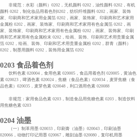
非规范：
水彩（颜料）
0202，无机颜料 0202，油性颜料 0202，有机
颜料 0202，制化妆品用着色
剂
0202
，纺织纤维颜料
0202，画家、装饰
家、印刷商和艺术家用金属箔 0202，画家、装饰家、印刷商和艺术家用
金属粉 0202，画家、装饰家、印刷商和艺术家用有色金属箔 0202，画
家、装饰家、印刷商和艺术家用有色金属粉 0202，画家、装饰家、印刷
商和艺术家用有色金属粉末 0202，绘画、装饰、印刷和艺术用贵重金属
箔 0202，绘画、装饰、印刷和艺术用贵重金属粉 0202，群青（颜料）
0202，制墨用颜料 0202，装饰用金属箔 0202
0203
食品着色剂
饮料色素
020004，食用色素 020005，食品用着色剂 020005，黄油色
素 020023，啤酒色素 020024，焦糖（食品色素）020034，麦芽焦糖（食
品色素）020035，麦芽色素 020048，利口酒用色素 020088
非规范：
家用食品色素
0203，制造食品用焦糖色素 0203，制造饮料
用焦糖色素 0203
0204
油墨
（一）制革用墨
020033，印刷膏（油墨）020043，印刷油墨
020066，动物打印记用墨 020067，雕刻油墨 020080，复印机用墨