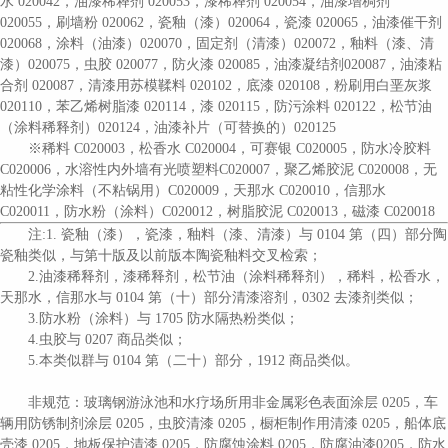
水 020042，油漆稀释剂 020053，漆稀释剂 020054，油漆增稠剂
020055，刷墙粉 020062，瓷釉（漆）020064，瓷漆 020065，油漆催干剂
020068，涂料（油漆）020070，固定剂（清漆）020072，釉料（漆、清
漆）020075，虫胶 020077，防火漆 020085，油漆凝结剂020087，油漆粘
合剂 020087，清漆用苏模鞣料 020102，底漆 020108，粉刷用白垩灰浆
020110，苯乙烯树脂漆 020114，漆 020115，防污涂料 020122，松节油
（涂料稀释剂）020124，油漆补片（可替换的）020125
※稀料 C020003，松香水 C020004，可赛银 C020005，防水冷胶料
C020006，水溶性内外墙有光喷塑
料
C020007，聚乙烯胶泥 C020008，无
粘性化学涂料（不粘锅用）C020009，天那水 C020010，信那水
C020011，防水粉（涂料）C020012，树脂胶泥 C020013，磁漆 C020018
注
:1. 瓷釉（漆），瓷漆，釉料（漆、清漆）与 0104 第（四）部分陶
瓷釉类似，与第十版及以前版本陶瓷釉料交叉检索；
2.油漆稀释剂，漆稀释剂，松节油（涂料稀释剂），稀料，松香水，
天那水，信那水与 0104 第（十）部分清漆溶剂，0302 去漆剂类似；
3.防水粉（涂料）与 1705 防水隔热粉类似；
4.
虫胶与
0207 商品类似；
5.本类似群与 0104 第（二十）部分，1912 商品类似。
非规范：
玻璃钢游泳池和水疗场所用非金属彩色表面涂层
0205，车
辆用防锈制剂涂层 0205，虫胶清漆 0205，橱柜制作用清漆 0205，船体底
壳漆 0205，地板保护清漆 0205，防腐蚀涂料 0205，防腐
油漆
0205，防水