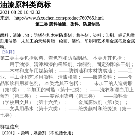
油漆原料类商标
2021-08-20 16:42:32
来源：http://www.fzxuchen.com/product760765.html
第二类 颜料油漆、染料、防腐制品
颜料，清漆，漆；防锈剂和木材防腐剂；着色剂，染料；印刷、标记和雕
刻用油墨；未加工的天然树脂；绘画、装饰、印刷和艺术用金属箔及金属
粉。
【注释】
第二类主要包括颜料、着色剂和防腐制品。 本类尤其包括：
——用于油漆、清漆和漆的稀释剂、增稠剂、固定剂和催干剂；
——木材和皮革用媒染剂； ——防锈油和木材防腐油； ——工
业、手工业和艺术用颜料、清漆和漆； ——服装染料； ——食
品和饮料用着色剂。 本类尤其不包括： ——未加工的人造树脂
（第1类），半加工的树脂（第十七类）； ——洗衣和漂白用上
蓝剂（第三类）； ——美容用染料（第三类）； ——颜料盒
（学校用文具）（第十六类）； ——金属腐蚀剂（第1类）；
——文具用墨水（第十六类）； ——绝缘颜料和绝缘漆（第十
七类）。
群组信息
【0201】 - 染料，媒染剂（不包括食用）